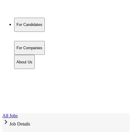
For Candidates
For Companies
About Us
All Jobs
Job Details