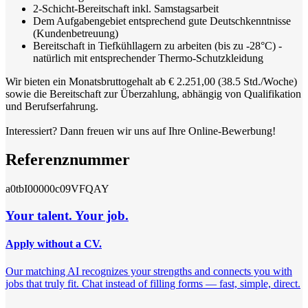
2-Schicht-Bereitschaft inkl. Samstagsarbeit
Dem Aufgabengebiet entsprechend gute Deutschkenntnisse
(Kundenbetreuung)
Bereitschaft in Tiefkühllagern zu arbeiten (bis zu -28°C) -
natürlich mit entsprechender Thermo-Schutzkleidung
Wir bieten ein Monatsbruttogehalt ab € 2.251,00 (38.5 Std./Woche)
sowie die Bereitschaft zur Überzahlung, abhängig von Qualifikation
und Berufserfahrung.
Interessiert? Dann freuen wir uns auf Ihre Online-Bewerbung!
Referenznummer
a0tbI00000c09VFQAY
Your talent. Your job.
Apply without a CV.
Our matching AI recognizes your strengths and connects you with
jobs that truly fit. Chat instead of filling forms — fast, simple, direct.