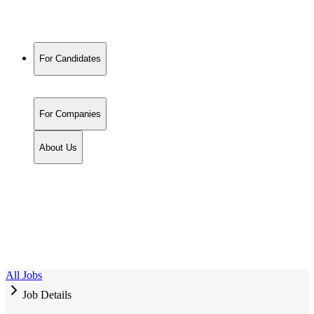
For Candidates
For Companies
About Us
All Jobs
Job Details