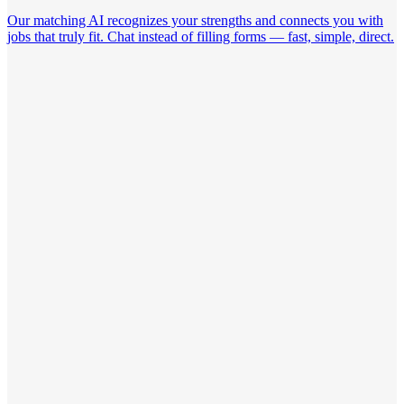
Our matching AI recognizes your strengths and connects you with
jobs that truly fit. Chat instead of filling forms — fast, simple, direct.