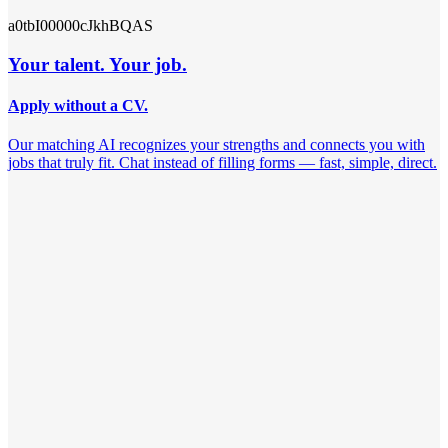
a0tbI00000cJkhBQAS
Your talent. Your job.
Apply without a CV.
Our matching AI recognizes your strengths and connects you with
jobs that truly fit. Chat instead of filling forms — fast, simple, direct.