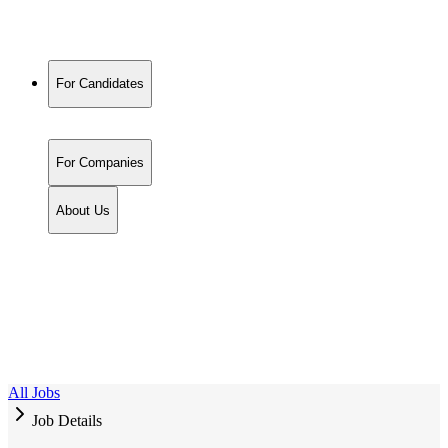
For Candidates
For Companies
About Us
All Jobs
Job Details