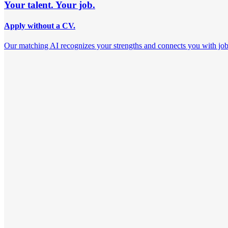
Your talent. Your job.
Apply without a CV.
Our matching AI recognizes your strengths and connects you with jobs th