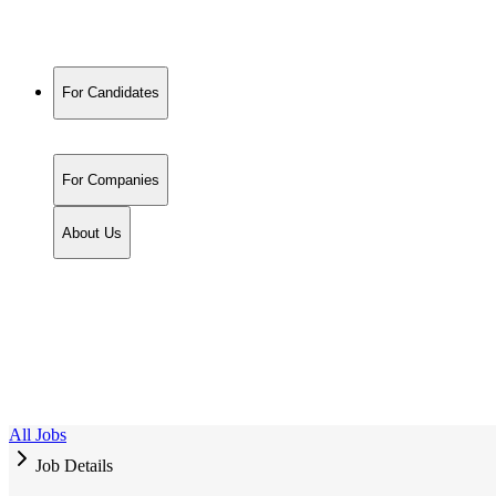
For Candidates
For Companies
About Us
All Jobs
Job Details