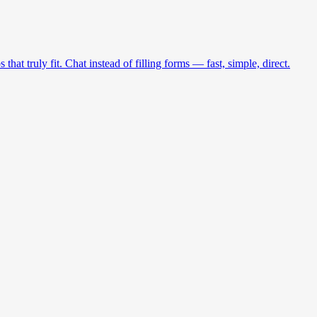
at truly fit. Chat instead of filling forms — fast, simple, direct.