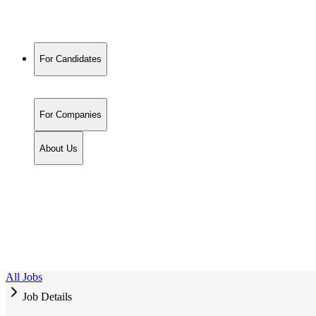
For Candidates
For Companies
About Us
All Jobs
Job Details