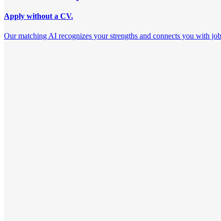
Apply without a CV.
Our matching AI recognizes your strengths and connects you with jobs th