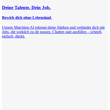
Deine Talente. Dein Job.
Bewirb dich ohne Lebenslauf.
Unsere Matching-AI erkennt deine Stärken und verbindet dich mit
Jobs, die wirklich zu dir passen. Chatten statt ausfüllen – schnell,
einfach, direkt.