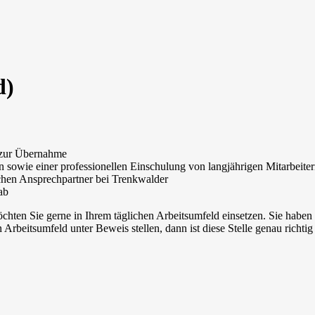
d)
n zur Übernahme
n sowie einer professionellen Einschulung von langjährigen Mitarbeite
ichen Ansprechpartner bei Trenkwalder
ab
hten Sie gerne in Ihrem täglichen Arbeitsumfeld einsetzen. Sie haben I
rbeitsumfeld unter Beweis stellen, dann ist diese Stelle genau richt