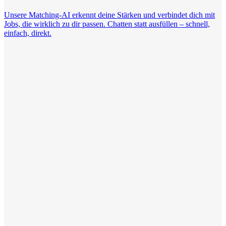
Unsere Matching-AI erkennt deine Stärken und verbindet dich mit
Jobs, die wirklich zu dir passen. Chatten statt ausfüllen – schnell,
einfach, direkt.